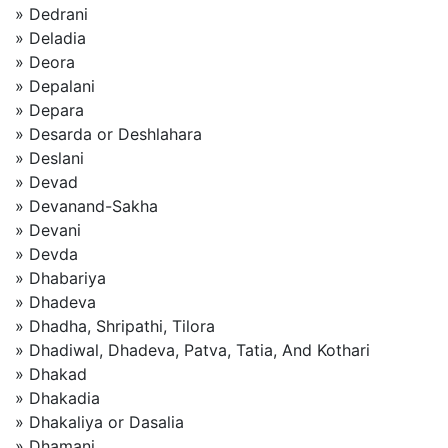
» Dedrani
» Deladia
» Deora
» Depalani
» Depara
» Desarda or Deshlahara
» Deslani
» Devad
» Devanand-Sakha
» Devani
» Devda
» Dhabariya
» Dhadeva
» Dhadha, Shripathi, Tilora
» Dhadiwal, Dhadeva, Patva, Tatia, And Kothari
» Dhakad
» Dhakadia
» Dhakaliya or Dasalia
» Dhamani