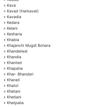
» Kava
» Kavad (Harkavat)
» Kavadia
» Kedara
» Kelani
» Kesharia
» Khabia
» Khajanchi Mugdi Bohara
» Khandelwal
» Khandia
» Khanted
» Khapatia
» Khar- Bhandari
» Kharad
» Khatol
» Khetani
» Khetlani
» Khetpalia