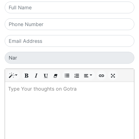
Type Your thoughts on Gotra