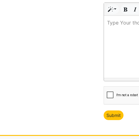
Type Your th