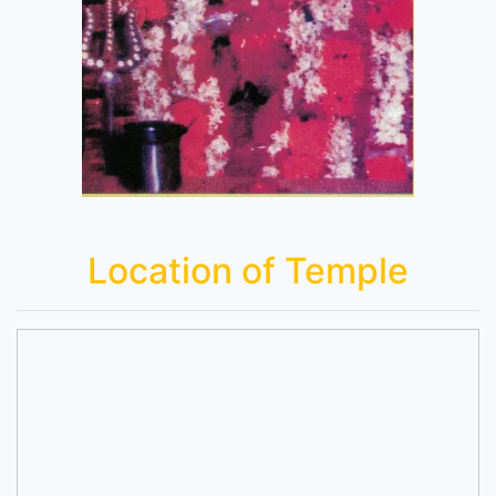
Location of Temple