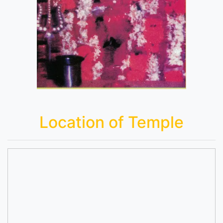
Location of Temple