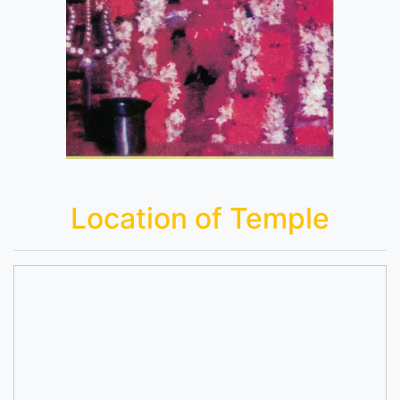
Location of Temple