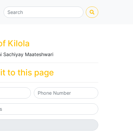
f Kilola
i Sachiyay Maateshwari
it to this page