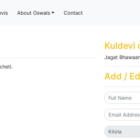
evis
About Oswals
Contact
Kuldevi o
Jagat Bhawaan
cheti.
Add / Ed