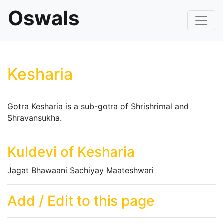
Oswals
Kesharia
Gotra Kesharia is a sub-gotra of Shrishrimal and
Shravansukha.
Kuldevi of Kesharia
Jagat Bhawaani Sachiyay Maateshwari
Add / Edit to this page