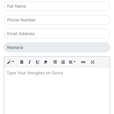
Type Your thoughts on Gotra