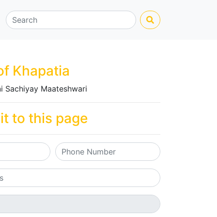
of Khapatia
i Sachiyay Maateshwari
it to this page