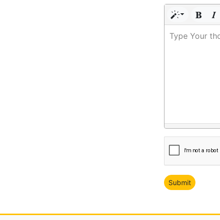
Type Your th