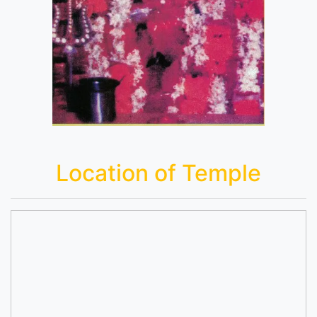
Location of Temple