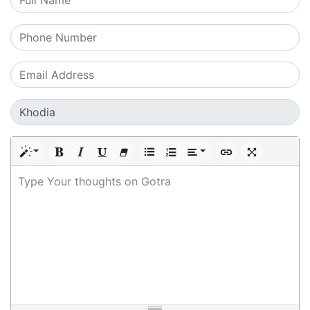
Type Your thoughts on Gotra