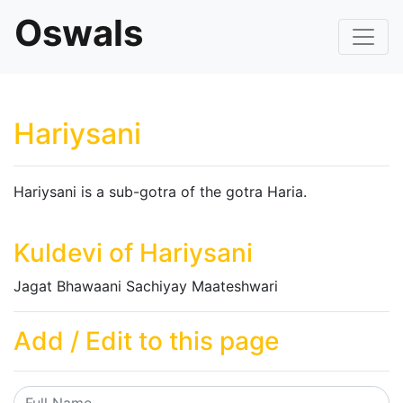
Oswals
Hariysani
Hariysani is a sub-gotra of the gotra Haria.
Kuldevi of Hariysani
Jagat Bhawaani Sachiyay Maateshwari
Add / Edit to this page