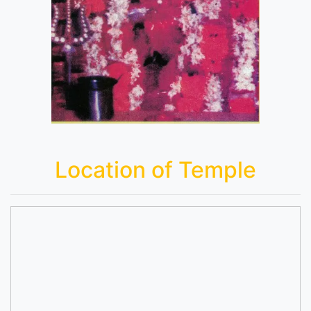
Location of Temple