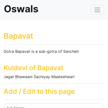
Oswals
Bapavat
Gotra Bapavat is a sub-gotra of Sancheti
Kuldevi of Bapavat
Jagat Bhawaani Sachiyay Maateshwari
Add / Edit to this page