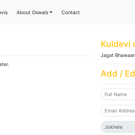
evis
About Oswals
Contact
Kuldevi 
Jagat Bhawaan
ter.
Add / Ed