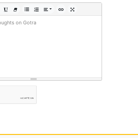
oughts on Gotra