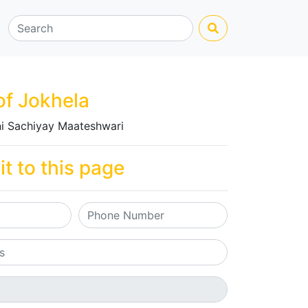
of Jokhela
i Sachiyay Maateshwari
it to this page