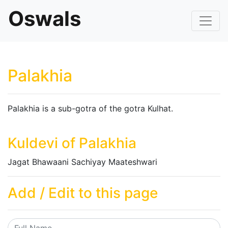
Oswals
Palakhia
Palakhia is a sub-gotra of the gotra Kulhat.
Kuldevi of Palakhia
Jagat Bhawaani Sachiyay Maateshwari
Add / Edit to this page