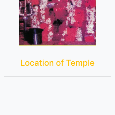
Location of Temple