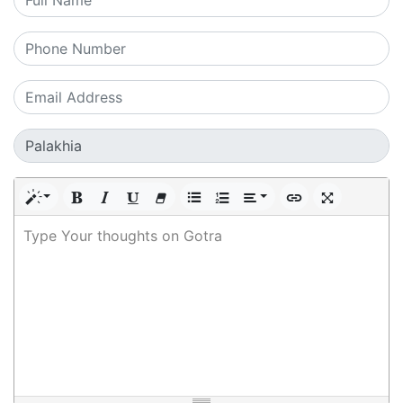
Type Your thoughts on Gotra