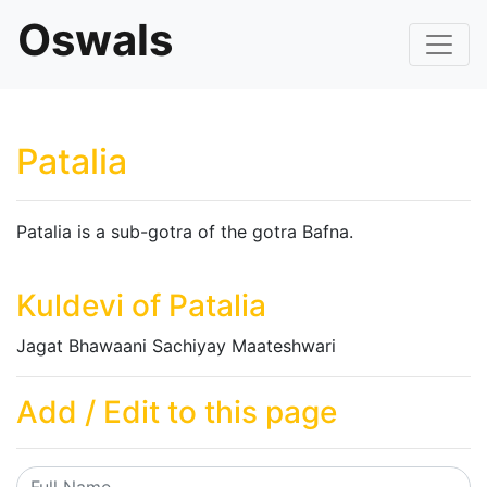
Oswals
Patalia
Patalia is a sub-gotra of the gotra Bafna.
Kuldevi of Patalia
Jagat Bhawaani Sachiyay Maateshwari
Add / Edit to this page