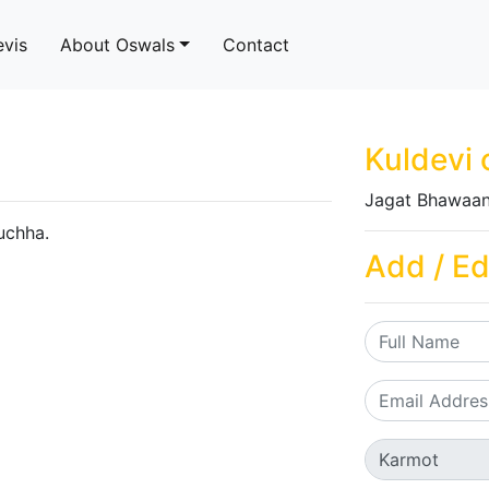
evis
About Oswals
Contact
Kuldevi 
Jagat Bhawaan
uchha.
Add / Ed