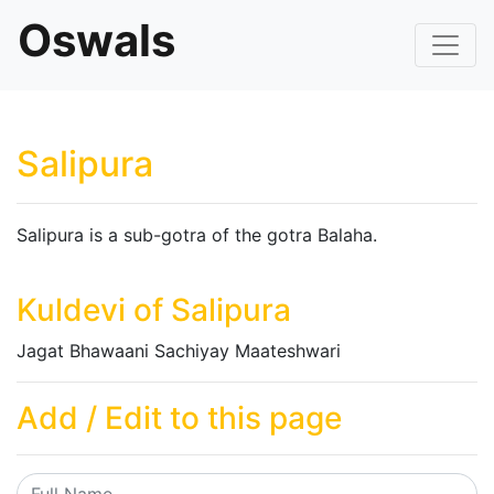
Oswals
Salipura
Salipura is a sub-gotra of the gotra Balaha.
Kuldevi of Salipura
Jagat Bhawaani Sachiyay Maateshwari
Add / Edit to this page