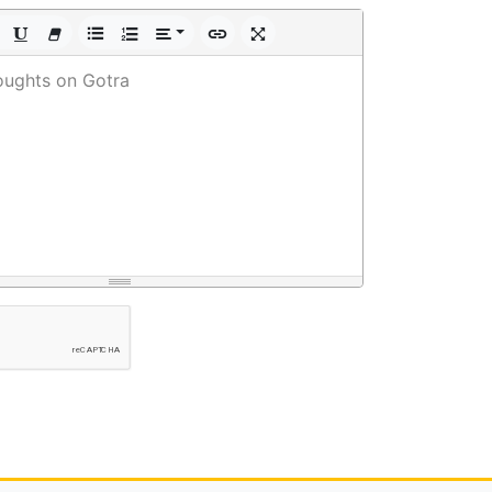
oughts on Gotra