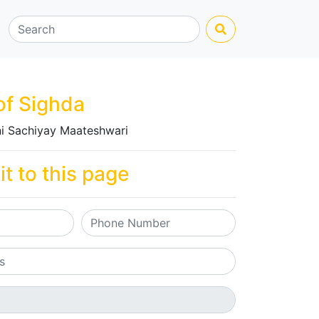
of Sighda
i Sachiyay Maateshwari
it to this page