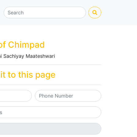
 of Chimpad
i Sachiyay Maateshwari
it to this page