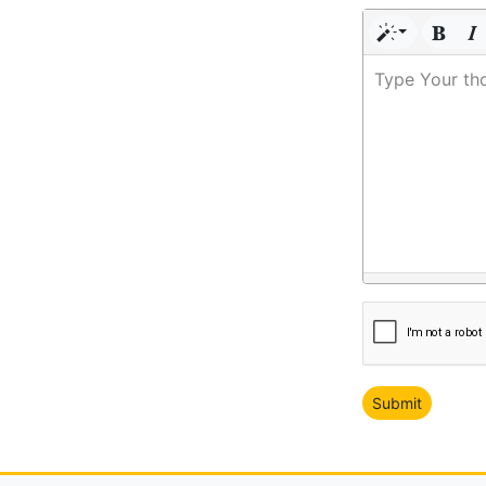
Type Your th