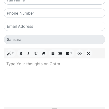
Type Your thoughts on Gotra