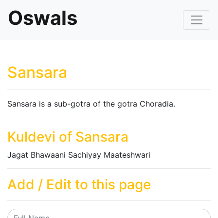
Oswals
Sansara
Sansara is a sub-gotra of the gotra Choradia.
Kuldevi of Sansara
Jagat Bhawaani Sachiyay Maateshwari
Add / Edit to this page