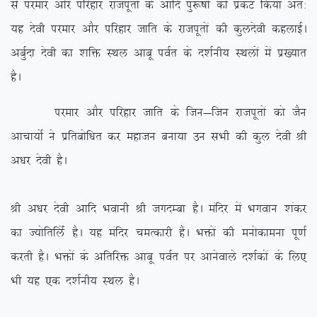
ls ijekj vkSj ifjgkj jktiwrksa ds vkfn iq:”kksa dks izdV fd;k vr%
;g nsoh ijekj vkSj ifjgkj tkfr ds jktiwrksa dh dqynsoh dgykbZA
vcqZnk nsoh dk ‘kfä LFky vkcw ioZr ds n’kZuh; LFkyksa esa iz[;kr
gSA
ijekj vkSj ifjgkj tkfr ds ftu&ftu jktiwrksa dks tSu
vkpk;ksZ us izfrcksf/kr dj egktu cuk;k mu lHkh dh dqy nsoh Jh
v/kj nsoh gSA
Jh v/kj nsoh vkfn Hkokuh Jh txnEck gSA eafnj esa Hkxoku ‘kadj
dk T;ksfrfyZas gSA ;g eafnj peRdkjh gSaA Hkäksa dh euksdkeuk iw.kZ
djrh gSA Hkäksa ds vfrfjä vkcw ioZr ij vkusokys n’kZdksa ds fy,
Hkh ;g ,d n’kZuh; LFky gSA