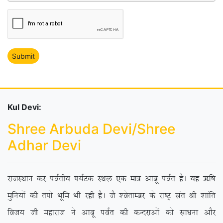
Kul Devi:
Shree Arbuda Devi/Shree
Adhar Devi
jktLFkku dj ioZrh; i;ZVd LFky ,d ek= vkcw ioZr gSA ;g _f”k
eqfu;ksa dh riks Hkwfe Hkh jgh gSA tS ‘osrkEcj ds jk”Vª lar Jh ‘kkafr
fot; th egkjkt us vkcw ioZr dh dUnjkvksa dks lk/kuk vkSj