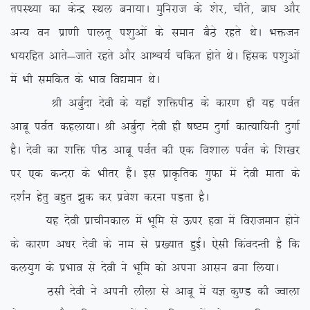
riLF;k dk dsUæ LFky cuk;kA eqfujkt ds ‘ksj] phrs] ck?k vkSj
vU; ou izk.kh ikyrw i'kqvksa ds leku cSBs jgrs FksA Hkätu
Hk;jfgr vkrs&tkrs jgrs vkSj vkÜp;Z pfdr gksrs FksA fgald i’kqvksa
esa Hkh lefdr ds Hkko fo|eku FksA
Jh vcqZnk nsoh ds ;gk¡ ‘kfäihB ds dkj.k gh ;g ioZr
vkcw ioZr dgyk;kA Jh vcqZnk nsoh gh “k”Ve nqxkZ dkR;kf;uh nqxkZ
gSA nsoh dk ‘kfä ihB vkcw ioZr dh ,d fo’kky ioZr ds f’k[kj
ij ,d dUnjk ds Hkhrj gSaA bl izkÑfrd xqQk esa nsoh ekrk ds
n’kZu gsrq cgqr >qd dj izos’k djuk iM+rk gSA
;g nsoh izkphudky esa Hkwfe ls Åij gok esa fojkteku gksus
ds dkj.k v/kj nsoh ds uke ls iz[;kr gqbZA ,slh fdaonUrh gS fd
dy;qx ds izHkko ls nsoh us Hkwfe dks viuk vklu cuk fy;kA
Blh nsoh us viuh yhyk ls vkcw esa ;K dq.M dh Tokyk