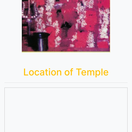
Location of Temple