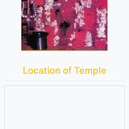
Location of Temple