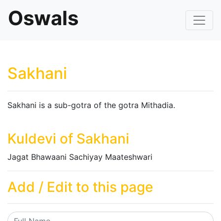
Oswals
Sakhani
Sakhani is a sub-gotra of the gotra Mithadia.
Kuldevi of Sakhani
Jagat Bhawaani Sachiyay Maateshwari
Add / Edit to this page