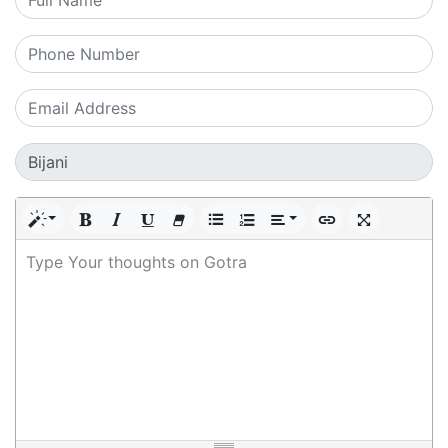
Type Your thoughts on Gotra