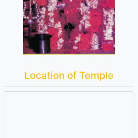
Location of Temple