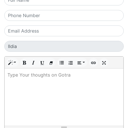
Type Your thoughts on Gotra