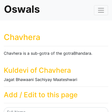
Oswals
Chavhera
Chavhera is a sub-gotra of the gotraBhandara.
Kuldevi of Chavhera
Jagat Bhawaani Sachiyay Maateshwari
Add / Edit to this page