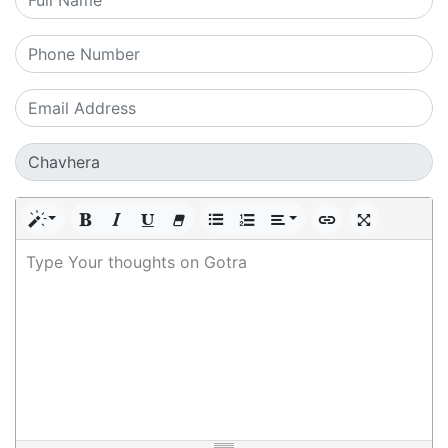
Type Your thoughts on Gotra