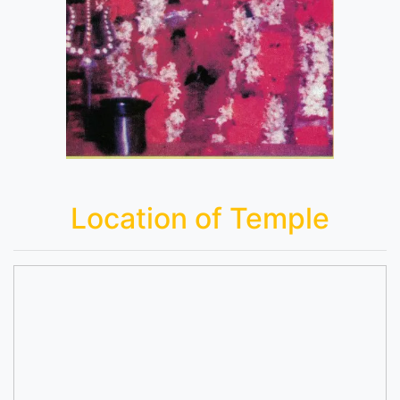
Location of Temple