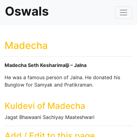
Oswals
Madecha
Madecha Seth Kesharimalji – Jalna
He was a famous person of Jalna. He donated his
Bunglow for Samyak and Pratikraman.
Kuldevi of Madecha
Jagat Bhawaani Sachiyay Maateshwari
Add / Edit to this page