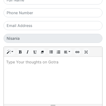
Type Your thoughts on Gotra