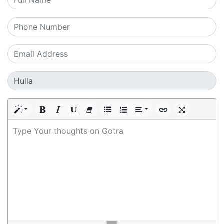
Type Your thoughts on Gotra