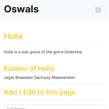
Oswals
Hulla
Hulla is a sub-gotra of the gotra Golechha.
Kuldevi of Hulla
Jagat Bhawaani Sachiyay Maateshwari
Add / Edit to this page