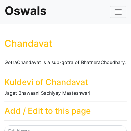
Oswals
Chandavat
GotraChandavat is a sub-gotra of BhatneraChoudhary.
Kuldevi of Chandavat
Jagat Bhawaani Sachiyay Maateshwari
Add / Edit to this page