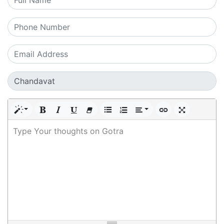
Type Your thoughts on Gotra