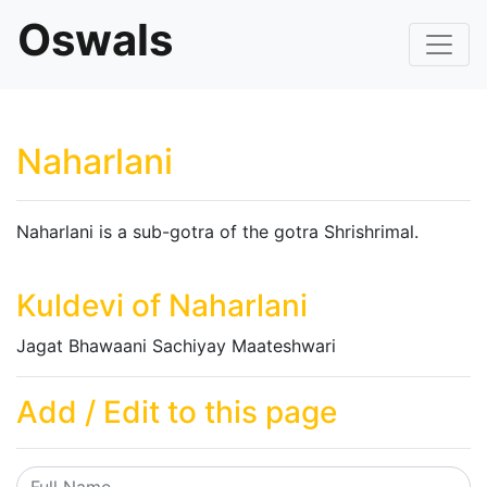
Oswals
Naharlani
Naharlani is a sub-gotra of the gotra Shrishrimal.
Kuldevi of Naharlani
Jagat Bhawaani Sachiyay Maateshwari
Add / Edit to this page