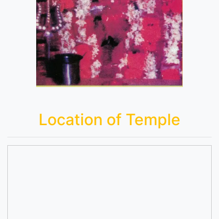
Location of Temple