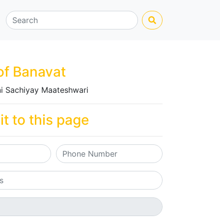
of Banavat
i Sachiyay Maateshwari
it to this page