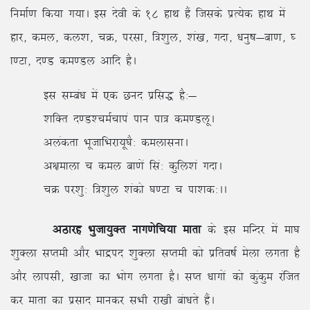
fuekZ.k fd;k x;kA bl nsoh ds 18 gkFk gSa ftlds izR;sd gkFk esa
gkj] dey] dy’k] pØ] ijlk] f=’kqy] ‘ka[k] xnk] /kuq”k&ck.k] ?
k.Vk] n.M de.My vkfn gSA
bl lEca/k esa ,d Nun izfl) gS%&
‘kfDr n.M’peZpkia iku ik= de.MywA
vyadrk HkwtkfHkjk;w?kS% deyklukA
v{kekyk p dey ck.ksa fla% dqfy’ka xnkA
pØ ij’kq% f=’kqy ‘kadks ?k.Vk p ik’kd%AA
vBkjg Hkqtk;qDr ukx.ksfp;k ekrk
ds bl efUnj esa ek?k
‘kqDyk lIreh vkSj Hkkæin ‘kqDyk lIreh dks izfro”kZ esyk yxrk gS
vkSj ykilh] [kktk dk Hkksx yxrk gSA lIr /kkxksa dks dqadqe jaftr
dj ekrk dk izlkn ekudj lHkh jk[kh cak/krs gSaA