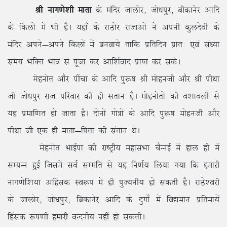
Jh ukx.ks’kh ekrk
ds eafnj tkyksj] tks/kiqj] chdkusj vkfn
ds fdyksa esa Hkh gSaA ;gk¡ ds jkBksj jktkvksa us viuh dqynsoh ds
eafnj vius&vius fdyksa esa cuok;s rkfd izfrfnu izkr% ,oa la/;k
le; HkfDr Hkko ls iwtk dj vkf’kZokn izkIr dj ldsA
Eksguksr vkSj ihapk ds vkfn iq:”k Jh eksguth vkSj Jh ihFkk
th tks/kiqj jkt ifjokj dh gh larku gSA eksguksrksa dh oa’kkoyh ls
;g izekf.kr gks tkrk gSA nksuksa xks=ksa ds vkfn iq:”k eksguth vkSj
ihFkk th ,d gh ekrk&firk dh larku FksA
Eksguksr HkkbZik dh jk”Vªh; egklHkk pSUubZ esa gky gh esa
lEiUu gqbZ ftlesa loZ lEefr ls ;g fu.kZ; fy;k x;k fd gekjh
ukx.ksf’k;k vfgald Lo:i esa gh iqT;uh; gks ldrh gSA jkBs’ojh
ds tkyksj] tks/kiqj] fcdkusj vkfn ds nqxksZ esa fo|eku izfrek;sa
fgald :i.kh gekjh oUnuh; ugha gks ldrhA