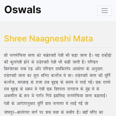
Oswals
Shree Naagneshi Mata
Jh ukx.ksfp;k ekrk dks pØs’ojh nsoh Hkh dgk tkrk gSA ;g jkBkSM+ksa
dh dqynsoh gksus ls jkBs’ojh nsoh Hkh dgh tkrh gSA if.Mr
fo’os’oj ukFk jsÅ vkSj if.Mr jkefd’kksj vklksik ds vuqlkj
jkBs’ojh ekrk dk ewy efUnj dUukSt esa FkkA jkBs’ojh ekrk dh ewfrZ
dUukSt] ekjokM+ ds jktk jko /kwgM+ ds le; esa ykbZ xbZA ,d jkresa
jko /kwgM+ ds LoIu esa nsoh ,d fo’kky ukxjkt ds eqag esa ls
vorfjr ds :i esa n’kZu fn;s blfy, ukx.ksfp;k ekrk dgykbZA
nsoh ds vkns’kkuqlkj ewfrZ xzke
ukxk.kk esa ykbZ xbZ tks
tks/kiqj&ckyksrjk ekxZ ij xzke /kok ds lehi gSA ogk¡ eafnj dk